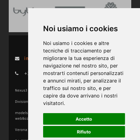
Noi usiamo i cookies
Portfolio clienti Nexus3
Noi usiamo i cookies e altre
tecniche di tracciamento per
migliorare la tua esperienza di
info@nexus3management.com
navigazione nel nostro sito, per
mostrarti contenuti personalizzati
+39 3476898441
e annunci mirati, per analizzare il
traffico sul nostro sito, e per
Nexus3 Models & Events
capire da dove arrivano i nostri
Divisione di Nexus3 s.r.l.
visitatori.
models&events • audio&videoproductions •
Accetto
web&communication
Verona
Rifiuto